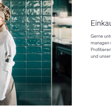
Einka
Gerne unte
managen un
Profitiere
und unser