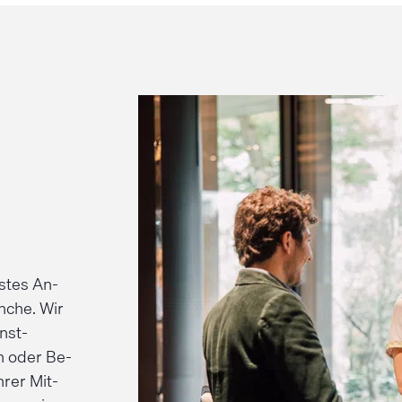
stes An­
nche. Wir
nst­
en oder Be­
hrer Mit­