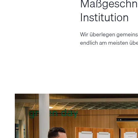
Maß­geschne
Insti­tution
Wir über­legen ge­mein
endlich am meisten übe