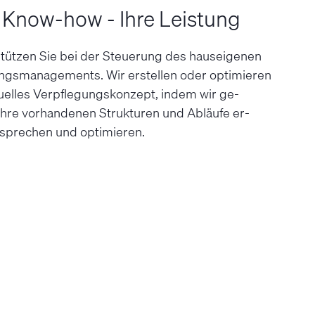
 Know-how - Ihre Leistung
stützen Sie bei der Steuerung des haus­eigenen
ngs­managements. Wir er­stellen oder opti­mieren
­duelles Ver­pflegungs­konzept, indem wir ge­
re vor­handenen Struk­turen und Ab­läufe er­
­sprechen und opti­mieren.