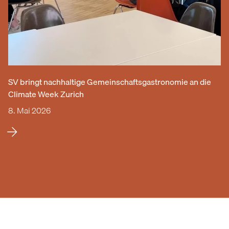
SV bringt nachhaltige Gemeinschaftsgastronomie an die
Climate Week Zurich
8. Mai 2026