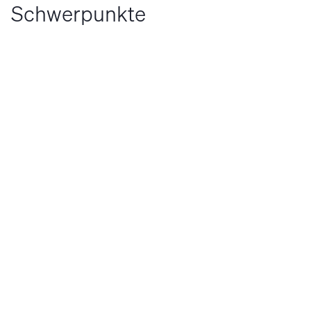
Schwerpunkte
Grundlagen der Gastronomie
SV spezif
Tools
Einführung in die Grundprinzipien der
Gastronomie