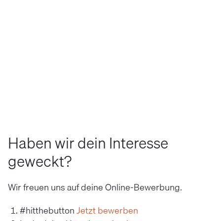
Umgang mit
Kochtechniken und -prinzipien für
und Tools
Köchin/Koch und Fachkraft Küche
Umgang mi
Vertiefung 
Werkzeuge 
Praktische 
Nutzung de
Integration
den täglich
Haben wir dein Interesse
geweckt?
Wir freuen uns auf deine Online-Bewerbung.
#hitthebutton
Jetzt bewerben