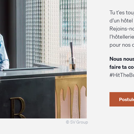
Tu t’es to
d’un hôtel
Rejoins-n
l’hôteller
pour nos c
Nous nous
faire ta c
#HitTheB
Postul
© SV Group