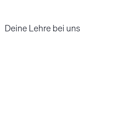
Deine Lehre bei uns
© SV Group
Das bewegst du
Das bring