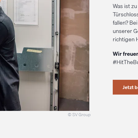
Was ist zu
Türschlos
fallen? Be
unserer G
richtigen 
Wir freue
#HitTheB
Jetzt 
© SV Group