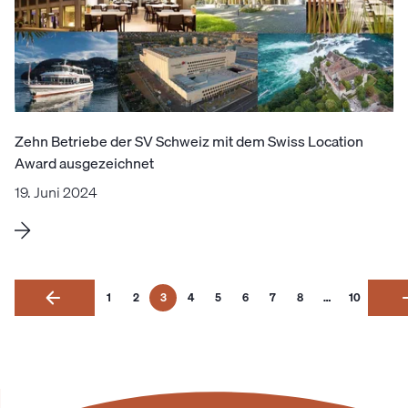
Zehn Betriebe der SV Schweiz mit dem Swiss Location
Award ausgezeichnet
19. Juni 2024
1
2
3
4
5
6
7
8
…
10