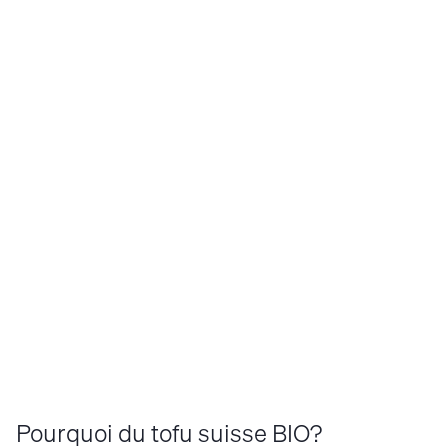
À la mi-octobre, le soja est prêt à être récolté.
La fève de soja
tombent et que 
gousses lorsqu
Pourquoi du tofu suisse BIO?