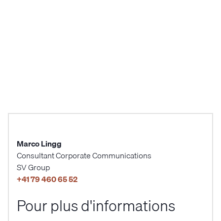
© SV Group
Spätzli au pavot, chou rouge
Smashed P
et figues séchées
haricots 
et tempeh
Marco Lingg
Consultant Corporate Communications
SV Group
+41 79 460 65 52
Pour plus d'informations