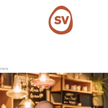
SV Group
riere