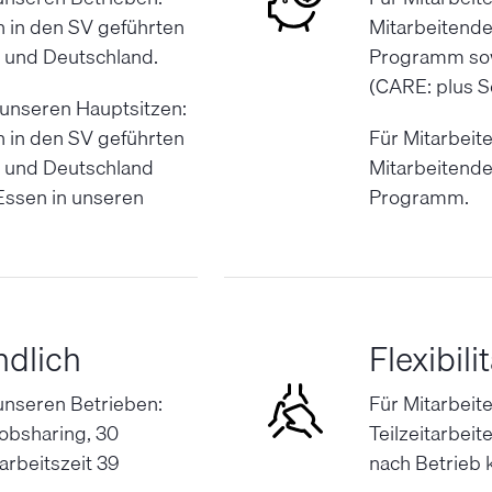
 in den SV geführten
Mitarbeitend
z und Deutschland.
Programm sow
(CARE: plus S
 unseren Hauptsitzen:
 in den SV geführten
Für Mitarbeit
z und Deutschland
Mitarbeitend
Essen in unseren
Programm.
ndlich
Flexibili
 unseren Betrieben:
Für Mitarbeit
Jobsharing, 30
Teilzeitarbeit
rbeitszeit 39
nach Betrieb