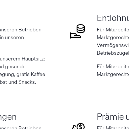
Entlohn
 unseren Betrieben:
Für Mitarbeit
in unseren
Marktgerechte
Vermögenswir
Betriebszugeh
 unserem Hauptsitz:
und gesunde
Für Mitarbeit
egung, gratis Kaffee
Marktgerecht
bst und Snacks.
ngen
Prämie 
 unseren Betrieben:
Für Mitarbeit