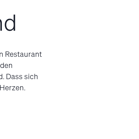
nd
on Restaurant
 den
d. Dass sich
 Herzen.