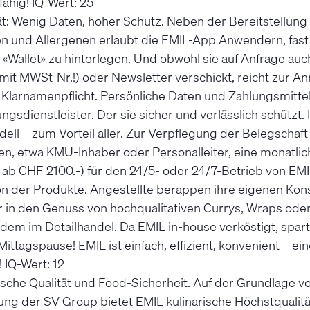
fähig! IQ-Wert: 25
ät: Wenig Daten, hoher Schutz. Neben der Bereitstellung
fen und Allergenen erlaubt die EMIL-App Anwendern, fast
r «Wallet» zu hinterlegen. Und obwohl sie auf Anfrage a
t MWSt-Nr.!) oder Newsletter verschickt, reicht zur An
larnamenpflicht. Persönliche Daten und Zahlungsmitteli
ngsdienstleister. Der sie sicher und verlässlich schützt. 
dell – zum Vorteil aller. Zur Verpflegung der Belegschaft
, etwa KMU-Inhaber oder Personalleiter, eine monatli
ab CHF 2100.-) für den 24/5- oder 24/7-Betrieb von EMI
n der Produkte. Angestellte berappen ihre eigenen Ko
 in den Genuss von hochqualitativen Currys, Wraps oder
dem im Detailhandel. Da EMIL in-house verköstigt, spart
Mittagspause! EMIL ist einfach, effizient, konvenient – ein
 IQ-Wert: 12
ische Qualität und Food-Sicherheit. Auf der Grundlage v
g der SV Group bietet EMIL kulinarische Höchstqualität