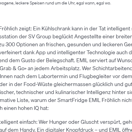
wogene, leckere Speisen rund um die Uhr, egal wann, egal wo.
öhlich zeigt: Ein Kühlschrank kann in der Tat intelligent
tation der SV Group beglückt Angestellte einer breiten
 zu 300 Optionen an frischen, gesunden und leckeren Ge
erfeinert dank App und intelligenter Technologie auch d
nd dem Gusto der Belegschaft. EMIL serviert auf Wuns
 Grab & Go» an jedem Arbeitsplatz. Wer Schichtarbeitende
rInnen nach dem Labortermin und Flugbegleiter vor dem
oder in der Food-Wüste gleichermassen glücklich und gut
ischer, technischer und kulinarischer Intelligenz hinter s
timative Liste, warum der SmartFridge EMIL Fröhlich nic
h einen hohen IQ hat:
ntelligent einfach: Wer Hunger oder Gluscht verspürt, g
auf dem Handy. Ein digitaler Knopfdruck – und EMIL öffn