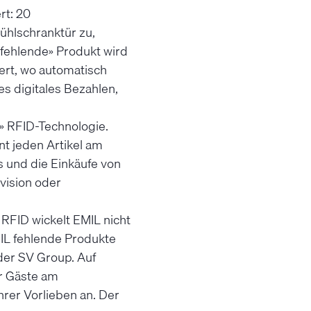
rt: 20
ühlschranktür zu,
«fehlende» Produkt wird
ert, wo automatisch
s digitales Bezahlen,
o» RFID-Technologie.
nt jeden Artikel am
s und die Einkäufe von
vision oder
 RFID wickelt EMIL nicht
MIL fehlende Produkte
der SV Group. Auf
er Gäste am
hrer Vorlieben an. Der