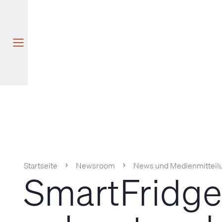
Startseite
Newsroom
News und Medienmitteil
SmartFridge 