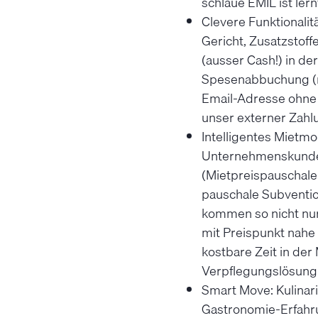
schlaue EMIL ist lern
Clevere Funktionalit
Gericht, Zusatzstof
(ausser Cash!) in de
Spesenabbuchung (mi
Email-Adresse ohne K
unser externer Zahlu
Intelligentes Mietmo
Unternehmenskunden
(Mietpreispauschale 
pauschale Subventio
kommen so nicht nur
mit Preispunkt nahe 
kostbare Zeit in der 
Verpflegungslösung!
Smart Move: Kulinar
Gastronomie-Erfahrun