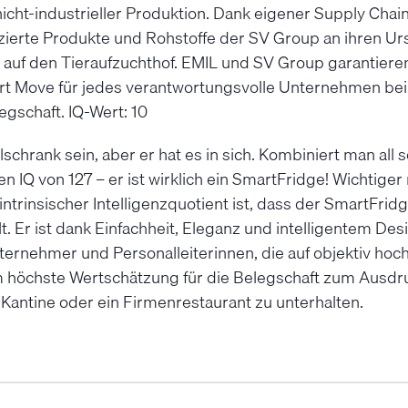
icht-industrieller Produktion. Dank eigener Supply Cha
ierte Produkte und Rohstoffe der SV Group an ihren Ur
s auf den Tieraufzuchthof. EMIL und SV Group garantiere
art Move für jedes verantwortungsvolle Unternehmen be
gschaft. IQ-Wert: 10
chrank sein, aber er hat es in sich. Kombiniert man all s
n IQ von 127 – er ist wirklich ein SmartFridge! Wichtiger 
intrinsischer Intelligenzquotient ist, dass der SmartFrid
. Er ist dank Einfachheit, Eleganz und intelligentem Des
ternehmer und Personalleiterinnen, die auf objektiv hochq
 höchste Wertschätzung für die Belegschaft zum Ausdru
Kantine oder ein Firmenrestaurant zu unterhalten.