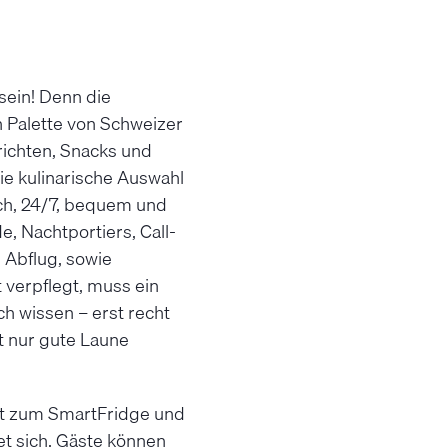
 sein! Denn die
 Palette von Schweizer
richten, Snacks und
ie kulinarische Auswahl
ch, 24/7, bequem und
, Nachtportiers, Call-
 Abflug, sowie
 verpflegt, muss ein
ich wissen – erst recht
ht nur gute Laune
eht zum SmartFridge und
et sich. Gäste können