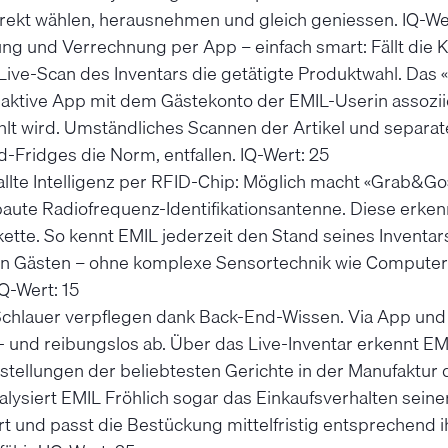
irekt wählen, herausnehmen und gleich geniessen. IQ-We
g und Verrechnung per App – einfach smart: Fällt die K
 Live-Scan des Inventars die getätigte Produktwahl. Das 
h aktive App mit dem Gästekonto der EMIL-Userin assozii
lt wird. Umständliches Scannen der Artikel und separate
-Fridges die Norm, entfallen. IQ-Wert: 25
allte Intelligenz per RFID-Chip: Möglich macht «Grab&G
aute Radiofrequenz-Identifikationsantenne. Diese erken
kette. So kennt EMIL jederzeit den Stand seines Inventar
rten Gästen – ohne komplexe Sensortechnik wie Computer
Q-Wert: 15
 Schlauer verpflegen dank Back-End-Wissen. Via App und
- und reibungslos ab. Über das Live-Inventar erkennt E
stellungen der beliebtesten Gerichte in der Manufaktur 
lysiert EMIL Fröhlich sogar das Einkaufsverhalten sein
rt und passt die Bestückung mittelfristig entsprechend i