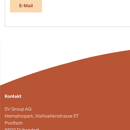
E-Mail
Kontakt
SV Group AG
Memphispark, Wallisellenstrasse 57
Postfach
8600 Dübendorf